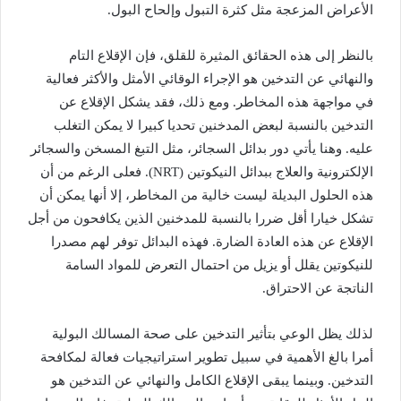
الأعراض المزعجة مثل كثرة التبول وإلحاح البول.
بالنظر إلى هذه الحقائق المثيرة للقلق، فإن الإقلاع التام
والنهائي عن التدخين هو الإجراء الوقائي الأمثل والأكثر فعالية
في مواجهة هذه المخاطر. ومع ذلك، فقد يشكل الإقلاع عن
التدخين بالنسبة لبعض المدخنين تحديا كبيرا لا يمكن التغلب
عليه. وهنا يأتي دور بدائل السجائر، مثل التبغ المسخن والسجائر
الإلكترونية والعلاج ببدائل النيكوتين (NRT). فعلى الرغم من أن
هذه الحلول البديلة ليست خالية من المخاطر، إلا أنها يمكن أن
تشكل خيارا أقل ضررا بالنسبة للمدخنين الذين يكافحون من أجل
الإقلاع عن هذه العادة الضارة. فهذه البدائل توفر لهم مصدرا
للنيكوتين يقلل أو يزيل من احتمال التعرض للمواد السامة
الناتجة عن الاحتراق.
لذلك يظل الوعي بتأثير التدخين على صحة المسالك البولية
أمرا بالغ الأهمية في سبيل تطوير استراتيجيات فعالة لمكافحة
التدخين. وبينما يبقى الإقلاع الكامل والنهائي عن التدخين هو