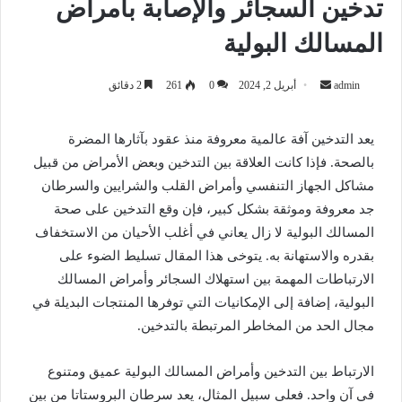
تدخين السجائر والإصابة بأمراض
المسالك البولية
أرسل
admin
أبريل 2, 2024
0
261
2 دقائق
بريدا
إلكترونيا
يعد التدخين آفة عالمية معروفة منذ عقود بآثارها المضرة
بالصحة. فإذا كانت العلاقة بين التدخين وبعض الأمراض من قبيل
مشاكل الجهاز التنفسي وأمراض القلب والشرايين والسرطان
جد معروفة وموثقة بشكل كبير، فإن وقع التدخين على صحة
المسالك البولية لا زال يعاني في أغلب الأحيان من الاستخفاف
بقدره والاستهانة به. يتوخى هذا المقال تسليط الضوء على
الارتباطات المهمة بين استهلاك السجائر وأمراض المسالك
البولية، إضافة إلى الإمكانيات التي توفرها المنتجات البديلة في
مجال الحد من المخاطر المرتبطة بالتدخين.
الارتباط بين التدخين وأمراض المسالك البولية عميق ومتنوع
في آن واحد. فعلى سبيل المثال، يعد سرطان البروستاتا من بين