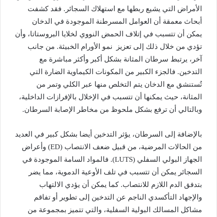
الأمراض التي يشيع ربطها مع استهلاك السجائر. فقد كشفت
أبحاث معمقة أن العوامل المسرطنة الموجودة في الدخان
يمكن أن تتسبب في إتلاف الحمض النووي لخلايا البروستاتا، وأن
تؤدي من خلال ذلك إلى تعزيز نمو الأورام الخبيثة. من جانب
آخر، يرتبط سرطان المثانة بشكل أكبر وأكثر مباشرة مع
التدخين. فالجزء الكبير من المكونات الكيماوية الضارة التي
تُستنشق مع الدخان يتم التخلص منها عبر الكلي وتمر من
المثانة، حيث يمكنها أن تتسبب في الإخلال بالإفرازات الداخلية،
وبالتالي أن ترفع بشكل ملحوظ من مخاطر الإصابة السرطان.
بالإضافة إلى السرطان، يؤثر التدخين أيضا بشكل كبير في العديد
من الحالات المرضية، من قبيل ضعف الانتصاب (ED) وأعراض
الجهاز البولي السفلي (LUTS). فالمواد السامة الموجودة في
السجائر يمكن أن تتسبب في تلف الأوعية الدموية، مما يضر
بتدفق الدم اللازم للانتصاب. كما يمكن أن يؤدي الالتهاب
والإجهاد التأكسدي الناجم عن التدخين إلى تطوير أو تفاقم
مشاكل المسالك البولية السفلية، والتي تتميز بمجموعة من