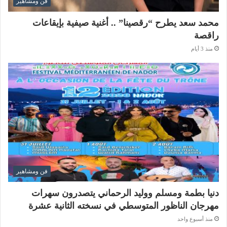
فن ومشاهير
محمد سعد يطرح “رقصينا” .. أغنية صيفية بإيقاعات
راقصة
منذ 3 أيام
فن ومشاهير
دنيا بطمة ومسلم ووليد الرحماني يتصدرون سهرات
مهرجان الناظور المتوسطي في نسخته الثانية عشرة
منذ أسبوع واحد