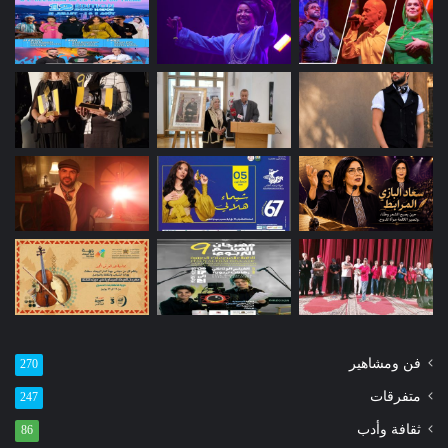
فن ومشاهير
270
متفرقات
247
ثقافة وأدب
86