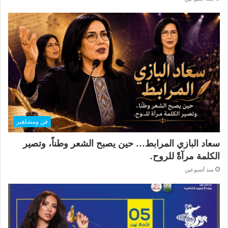
فن ومشاهير
سعاد البازي المرابط… حين يصبح الشعر وطناً، وتصير
الكلمة مرآةً للروح.
منذ أسبوعين