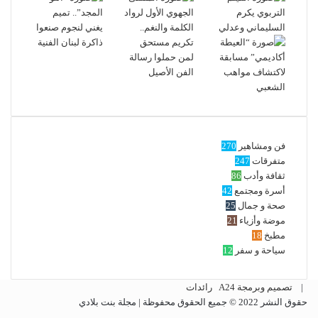
فن ومشاهير
270
متفرقات
247
ثقافة وأدب
86
أسرة ومجتمع
42
صحة و جمال
25
موضة وأزياء
21
مطبخ
18
سياحة و سفر
12
|
تصميم وبرمجة A24
رائدات
حقوق النشر 2022 © جميع الحقوق محفوظة | مجلة بنت بلادي
ملخص