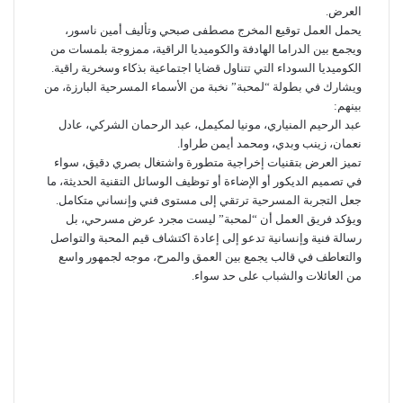
العرض.
يحمل العمل توقيع المخرج مصطفى صبحي وتأليف أمين ناسور،
ويجمع بين الدراما الهادفة والكوميديا الراقية، ممزوجة بلمسات من
الكوميديا السوداء التي تتناول قضايا اجتماعية بذكاء وسخرية راقية.
ويشارك في بطولة “لمحبة” نخبة من الأسماء المسرحية البارزة، من
بينهم:
عبد الرحيم المنياري، مونيا لمكيمل، عبد الرحمان الشركي، عادل
نعمان، زينب وبدي، ومحمد أيمن طراوا.
تميز العرض بتقنيات إخراجية متطورة واشتغال بصري دقيق، سواء
في تصميم الديكور أو الإضاءة أو توظيف الوسائل التقنية الحديثة، ما
جعل التجربة المسرحية ترتقي إلى مستوى فني وإنساني متكامل.
ويؤكد فريق العمل أن “لمحبة” ليست مجرد عرض مسرحي، بل
رسالة فنية وإنسانية تدعو إلى إعادة اكتشاف قيم المحبة والتواصل
والتعاطف في قالب يجمع بين العمق والمرح، موجه لجمهور واسع
من العائلات والشباب على حد سواء.
أرسل
بريدا
إلكترونيا