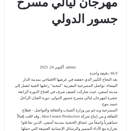
مهرجان ليالي مسرح
جسور الدولي
أرسل
بريدا
إلكترونيا
admin
أكتوبر 24, 2025
0
66
دقيقة واحدة
بعد النجاح الكبير الذي حققته في عرضها الافتتاحي بمدينة الدار
البيضاء، تواصل المسرحية المغربية “لمحبة” رحلتها الفنية لتصل إلى
مدينة آسفي، حيث شاركت كضيف شرف في افتتاح الدورة الرابعة
عشرة لمهرجان ليالي مسرح جسور الدولي، دورة الفنان الراحل
حميد بنوح.
المسرحية وبدعم من وزارة الشباب والثقافة والتواصل – قطاع
الثقافة و من إنتاج شركة Idea Creator Production ، وقد لاقت إقبالاً
جماهيرياً واسعاً من عشاق الخشبة بمدينة آسفي، الذين تفاعلوا
بحرارة مع الأداء المتميز والرسائل الإنسانية العميقة التي حملها