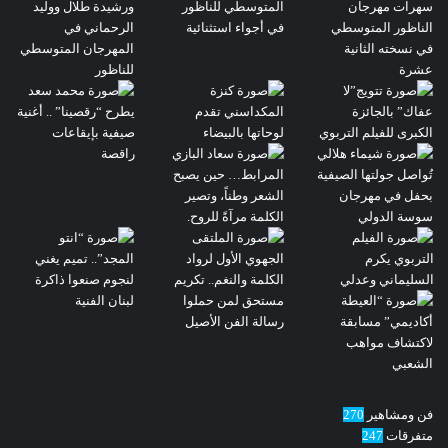
فن ومشاهير
270
متفرقات
247