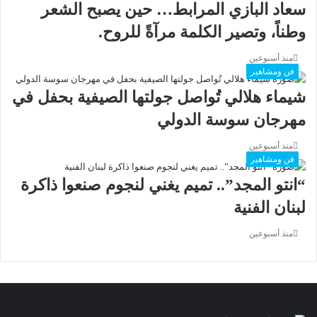
سعاد البازي المرابط… حين يصبح الشعر
وطناً، وتصير الكلمة مرآةً للروح.
منذ أسبوعين
فن ومشاهير
شيماء هلالي تُواصل جولتها الصيفية بحفل في
مهرجان سوسة الدولي
منذ أسبوعين
فن ومشاهير
“انتو المجد”.. تميم يغني لنجوم صنعوا ذاكرة
لبنان الفنية
منذ أسبوعين