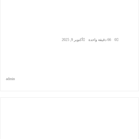
أرس
0
66
دقيقة واحدة
أكتوبر 9, 2025
بريد
إلكت
admin