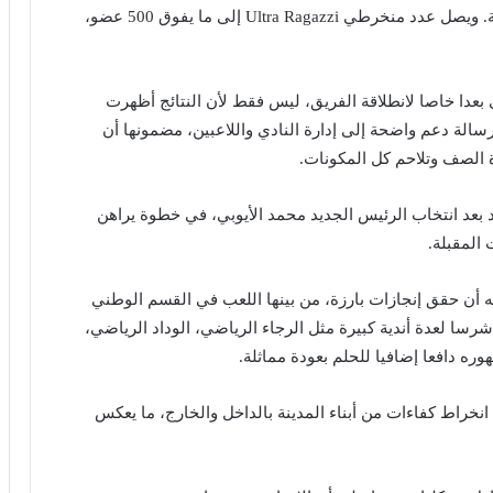
المدينة وذاكرتها الجماعية، تعكس روح الانتماء والوطنية. ويصل عدد منخرطي Ultra Ragazzi إلى ما يفوق 500 عضو،
عدا خاصا لانطلاقة الفريق، ليس فقط لأن النتائج أظهرت
الة دعم واضحة إلى إدارة النادي واللاعبين، مضمونها أن
 الصف وتلاحم كل المكونات.
د بعد انتخاب الرئيس الجديد محمد الأيوبي، في خطوة يراهن
 المقبلة.
ه أن حقق إنجازات بارزة، من بينها اللعب في القسم الوطني
سا لعدة أندية كبيرة مثل الرجاء الرياضي، الوداد الرياضي،
ره دافعا إضافيا للحلم بعودة مماثلة.
انخراط كفاءات من أبناء المدينة بالداخل والخارج، ما يعكس