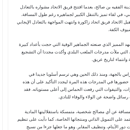
نة الفقيه بن صالح، بعدما افتتح فريق الاتحاد مشواره بالتعادل
ي، في لقاء تميز بالتنقل الكبير لجماهيره رغم طول المسافة.
الاتحاد فريق اتحاد زاكورة وانتهت المواجهة بالتعادل الإيجابي
هد المميز الذي صنعته الجماهير الوفية التي حجت بأعداد كبيرة
م الفريق، وفي مقدمتها مجموعة «Ultra Ragazzi»، التي ملأت مدرجات الملعب البلدي وأكدت مجددا أن التشجيع
وانتماء لتاريخ عريق.
موعة بتاريخ 10 أبريل 2006 كأول ألتراس بالجهة، ومنذ ذلك الحين وهي ترسم أسلوبا جديدا في
اء حضورها في المدرجات هذه المرة ليجدد التأكيد على أن هذه
ارات، والتيفوات التي رفعت الحماس إلى أعلى مستوياته. فقد
مسافة عن أي مصالح شخصية، متمسكة باستقلاليتها المادية
تمد على التمويل الذاتي ومنتجاتها الخاصة، كما دأبت على تنظيم
ت دور الأيتام، وتنظيف المقابر. وهو ما جعلها جزءا من نسيج