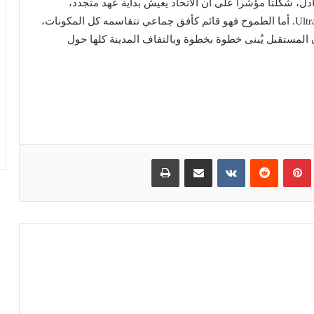
تعادل، شكلتا مؤشرا على أن الاتحاد يعيش بداية عهد متجدد،
عنوانه الأبرز هو الجمهور، وروحه النابضة هي Ultra Ragazzi. أما الطموح فهو قائم كأفق جماعي تتقاسمه كل المكونات،
 المستقبل يُبنى خطوة بخطوة وبالتفاف المدينة كلها حول
بينتيريست
مشاركة عبر البريد
طباعة