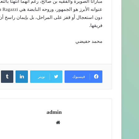
مباراتا الصويرة والفقيه بن صالح، رغم أنهما انتهتا بال
دون استعجال أو قفز على المراحل، بل بإيمان راسخ أن
فريقها.
محمد حفيضي
لينكدإن
فيسبوك
تويتر
admin
موقع
الويب