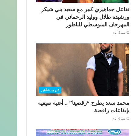
تفاعل جماهيري كبير مع سعيد بني شيكر
ورشيدة طلال ووليد الرحماني في
المهرجان المتوسطي للناظور
منذ 5 أيام
فن ومشاهير
محمد سعد يطرح “رقصينا” .. أغنية صيفية
بإيقاعات راقصة
منذ 6 أيام