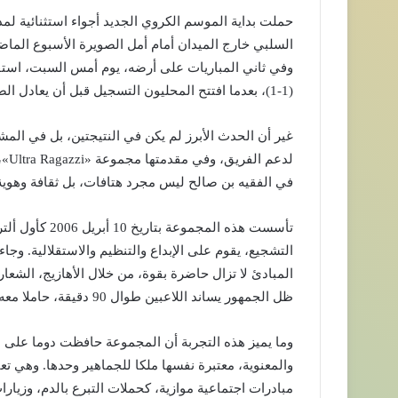
بريدا
حملت بداية الموسم الكروي الجديد أجواء استثنائية لمدي
إلكترونيا
السلبي خارج الميدان أمام أمل الصويرة الأسبوع الماض
وفي ثاني المباريات على أرضه، يوم أمس السبت، استقبل 
(1-1)، بعدما افتتح المحليون التسجيل قبل أن يعادل الضيوف الكفة.
غير أن الحدث الأبرز لم يكن في النتيجتين، بل في المش
لدع
في الفقيه بن صالح ليس مجرد هتافات، بل ثقافة وهوية 
تأسست هذه المج
التشجيع، يقوم على الإبداع والتنظيم والاستقلالية. وج
المبادئ لا تزال حاضرة بقوة، من خلال الأهازيج، الشع
ظل الجمهور يساند اللاعبين طوال 90 دقيقة، حاملا معه رسائل واضحة عن الولاء والوفاء للنادي.
وما يميز هذه التجربة أن المجموعة حافظت دوما على 
والمعنوية، معتبرة نفسها ملكا للجماهير وحدها. وهي تع
مبادرات اجتماعية موازية، كحملات التبرع بالدم، وزيارا